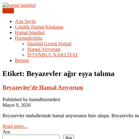
Skip
to
Menu
Acil Hamal Bul – İstanbul Geneli Hamal
content
İstanbul Günlük Hamal | Hama
Ana Sayfa
Günlük Hamal Kiralama
Hamal İstanbul
Hizmetlerimiz
İstanbul Geneli Hamal
Hamal Arıyorum
İSTANBUL NAKLİYAT
İletişim
Etiket:
Beyazevler ağır eşya talıma
Beyazevler’de Hamal Arıyorum
Published by hamalhizmetleri
Mayıs 9, 2026
Beyazevler mahallesinde hamal arıyorsanız bize ulaşın. Beyazevler ma
Read more...
Ara
Ara