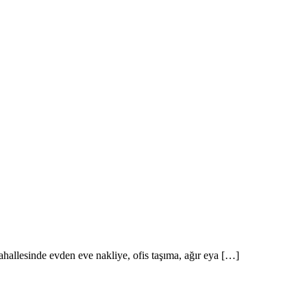
l Arıyorum Hamal Lazım
hallesinde evden eve nakliye, ofis taşıma, ağır eya […]