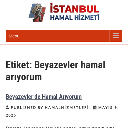
Skip
to
content
İstanbul Günlük Hamal | Hamal
Acil Hamal Bul – İstanbul Geneli Hamal
Menu
Arıyorum Hamal Lazım
Etiket:
Beyazevler hamal
arıyorum
Beyazevler’de Hamal Arıyorum
PUBLISHED BY HAMALHIZMETLERI
MAYIS 9,
2026