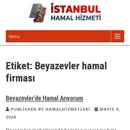
Skip
to
content
İstanbul Günlük Hamal | Hamal
Acil Hamal Bul – İstanbul Geneli Hamal
Menu
Arıyorum Hamal Lazım
Etiket:
Beyazevler hamal
firması
Beyazevler’de Hamal Arıyorum
PUBLISHED BY HAMALHIZMETLERI
MAYIS 9,
2026