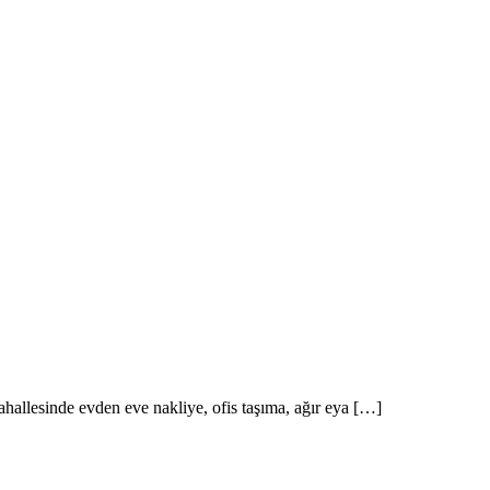
l Arıyorum Hamal Lazım
hallesinde evden eve nakliye, ofis taşıma, ağır eya […]