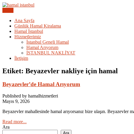
Skip
to
Menu
Acil Hamal Bul – İstanbul Geneli Hamal
content
İstanbul Günlük Hamal | Hama
Ana Sayfa
Günlük Hamal Kiralama
Hamal İstanbul
Hizmetlerimiz
İstanbul Geneli Hamal
Hamal Arıyorum
İSTANBUL NAKLİYAT
İletişim
Etiket:
Beyazevler nakliye için hamal
Beyazevler’de Hamal Arıyorum
Published by hamalhizmetleri
Mayıs 9, 2026
Beyazevler mahallesinde hamal arıyorsanız bize ulaşın. Beyazevler ma
Read more...
Ara
Ara