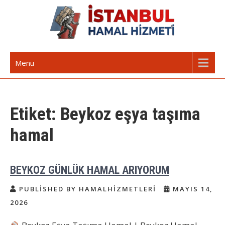
Skip
to
content
İstanbul Günlük Hamal | Hamal
Acil Hamal Bul – İstanbul Geneli Hamal
Menu
Arıyorum Hamal Lazım
Etiket:
Beykoz eşya taşıma
hamal
BEYKOZ GÜNLÜK HAMAL ARIYORUM
PUBLISHED BY HAMALHIZMETLERI
MAYIS 14,
2026