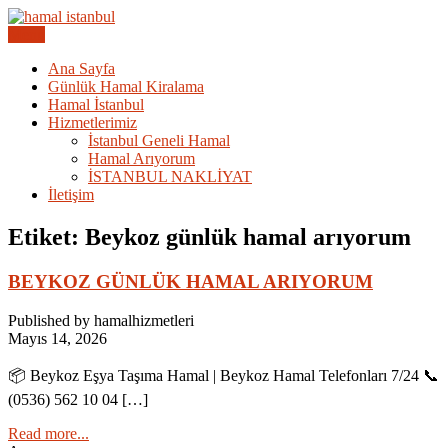
Skip
to
Menu
Acil Hamal Bul – İstanbul Geneli Hamal
content
İstanbul Günlük Hamal |
Ana Sayfa
Günlük Hamal Kiralama
Hamal Arıyorum Hamal Lazım
Hamal İstanbul
Hizmetlerimiz
İstanbul Geneli Hamal
Hamal Arıyorum
İSTANBUL NAKLİYAT
İletişim
Etiket:
Beykoz günlük hamal arıyorum
BEYKOZ GÜNLÜK HAMAL ARIYORUM
Published by hamalhizmetleri
Mayıs 14, 2026
📦 Beykoz Eşya Taşıma Hamal | Beykoz Hamal Telefonları 7/24 📞
(0536) 562 10 04 […]
Read more...