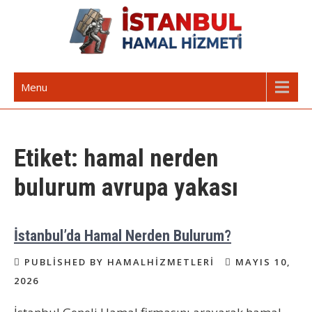
Skip
to
content
İstanbul Günlük Hamal | Hamal
Acil Hamal Bul – İstanbul Geneli Hamal
Menu
Arıyorum Hamal Lazım
Etiket:
hamal nerden
bulurum avrupa yakası
İstanbul’da Hamal Nerden Bulurum?
PUBLISHED BY HAMALHIZMETLERI
MAYIS 10,
2026