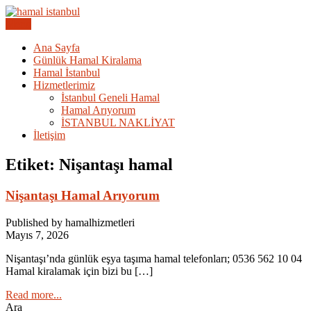
Skip
to
Menu
Acil Hamal Bul – İstanbul Geneli Hamal
content
İstanbul Günlük Hamal |
Ana Sayfa
Günlük Hamal Kiralama
Hamal Arıyorum Hamal Lazım
Hamal İstanbul
Hizmetlerimiz
İstanbul Geneli Hamal
Hamal Arıyorum
İSTANBUL NAKLİYAT
İletişim
Etiket:
Nişantaşı hamal
Nişantaşı Hamal Arıyorum
Published by hamalhizmetleri
Mayıs 7, 2026
Nişantaşı’nda günlük eşya taşıma hamal telefonları; 0536 562 10 04
Hamal kiralamak için bizi bu […]
Read more...
Ara