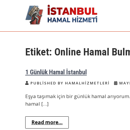
Skip
to
content
İstanbul Günlük
Acil Hamal Bul – İstanbul Geneli
Hamal
Hamal | Hamal
Etiket:
Online Hamal Bulm
Arıyorum Hamal
Lazım
1 Günlük Hamal İstanbul
PUBLISHED BY HAMALHIZMETLERI
MAYI
Eşya taşımak için bir günlük hamal arıyorum.
hamal […]
Read more...