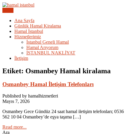
Skip
to
Menu
Acil Hamal Bul – İstanbul Geneli Hamal
content
İstanbul Günlük Hamal |
Ana Sayfa
Günlük Hamal Kiralama
Hamal Arıyorum Hamal Lazım
Hamal İstanbul
Hizmetlerimiz
İstanbul Geneli Hamal
Hamal Arıyorum
İSTANBUL NAKLİYAT
İletişim
Etiket:
Osmanbey Hamal kiralama
Osmanbey Hamal İletişim Telefonları
Published by hamalhizmetleri
Mayıs 7, 2026
Osmanbey Gece Gündüz 24 saat hamal iletişim telefonları; 0536
562 10 04 Osmanbey’de eşya taşıma […]
Read more...
Ara