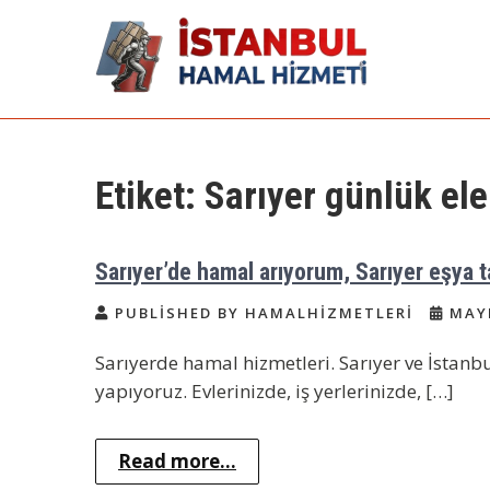
Skip
to
content
İstanbul Günlük
Acil Hamal Bul – İstanbul Geneli
Hamal
Hamal | Hamal
Etiket:
Sarıyer günlük el
Arıyorum Hamal
Lazım
Sarıyer’de hamal arıyorum, Sarıyer eşya 
PUBLISHED BY HAMALHIZMETLERI
MAYI
Sarıyerde hamal hizmetleri. Sarıyer ve İstanbu
yapıyoruz. Evlerinizde, iş yerlerinizde, […]
Read more...