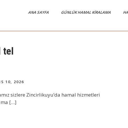
ANA SAYFA
GÜNLÜK HAMAL KIRALAMA
HA
 tel
S 10, 2026
mız sizlere Zincirlikuyu’da hamal hizmetleri
şıma […]