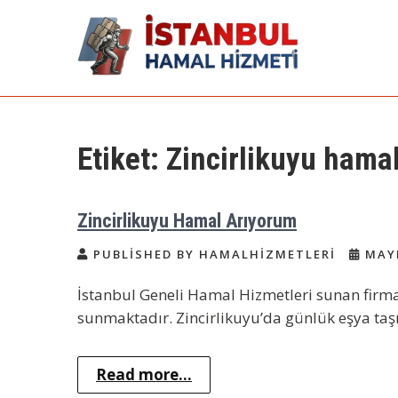
Skip
to
content
İstanbul Günlük
Acil Hamal Bul – İstanbul Geneli
Hamal
Hamal | Hamal
Etiket:
Zincirlikuyu hamal
Arıyorum Hamal
Lazım
Zincirlikuyu Hamal Arıyorum
PUBLISHED BY HAMALHIZMETLERI
MAYI
İstanbul Geneli Hamal Hizmetleri sunan firma
sunmaktadır. Zincirlikuyu’da günlük eşya ta
Read more...