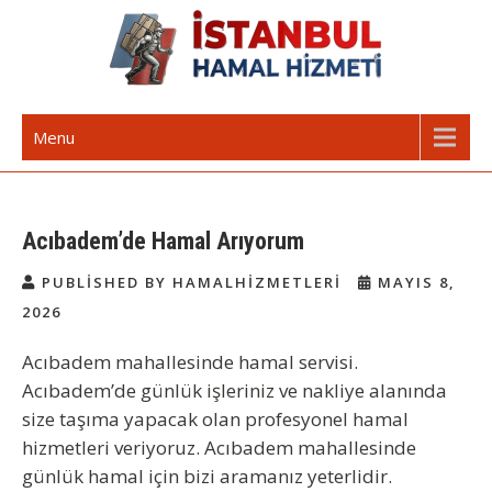
Skip
to
content
İstanbul Günlük Hamal | Hamal
Acil Hamal Bul – İstanbul Geneli Hamal
Menu
Arıyorum Hamal Lazım
Acıbadem’de Hamal Arıyorum
PUBLISHED BY HAMALHIZMETLERI
MAYIS 8,
2026
Acıbadem mahallesinde hamal servisi.
Acıbadem’de günlük işleriniz ve nakliye alanında
size taşıma yapacak olan profesyonel hamal
hizmetleri veriyoruz. Acıbadem mahallesinde
günlük hamal için bizi aramanız yeterlidir.