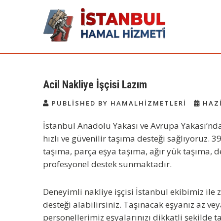
Skip
to
content
İstanbul Günlük
Acil Hamal Bul – İstanbul Geneli
Hamal
Hamal | Hamal
Acil Nakliye İşçisi Lazım
Arıyorum Hamal
PUBLISHED BY HAMALHIZMETLERI
HAZI
Lazım
İstanbul Anadolu Yakası ve Avrupa Yakası’nd
hızlı ve güvenilir taşıma desteği sağlıyoruz. 3
taşıma, parça eşya taşıma, ağır yük taşıma, 
profesyonel destek sunmaktadır.
Deneyimli
nakliye işçisi İstanbul
ekibimiz ile
desteği alabilirsiniz. Taşınacak eşyanız az v
personellerimiz eşyalarınızı dikkatli şekilde t