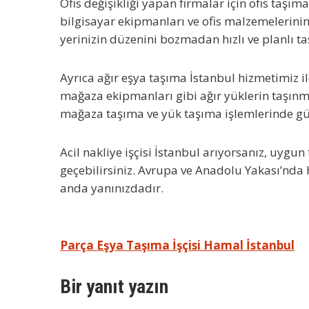
Ofis değişikliği yapan firmalar için
ofis taşıma
bilgisayar ekipmanları ve ofis malzemelerinin
yerinizin düzenini bozmadan hızlı ve planlı t
Ayrıca
ağır eşya taşıma İstanbul
hizmetimiz il
mağaza ekipmanları gibi ağır yüklerin taşın
mağaza taşıma ve yük taşıma işlemlerinde güç
Acil nakliye işçisi İstanbul
arıyorsanız, uygun f
geçebilirsiniz. Avrupa ve Anadolu Yakası’nda
anda yanınızdadır.
Yazı
Parça Eşya Taşıma İşçisi Hamal İstanbul
gezinmesi
Bir yanıt yazın