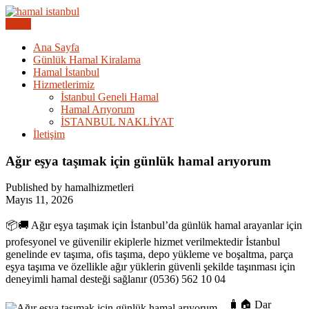
Skip
to
Menu
Acil Hamal Bul – İstanbul Geneli Hamal
content
İstanbul Günlük Hamal |
Ana Sayfa
Günlük Hamal Kiralama
Hamal Arıyorum Hamal Lazım
Hamal İstanbul
Hizmetlerimiz
İstanbul Geneli Hamal
Hamal Arıyorum
İSTANBUL NAKLİYAT
İletişim
Ağır eşya taşımak için günlük hamal arıyorum
Published by hamalhizmetleri
Mayıs 11, 2026
📦🚚 Ağır eşya taşımak için İstanbul’da günlük hamal arayanlar için
profesyonel ve güvenilir ekiplerle hizmet verilmektedir İstanbul
genelinde ev taşıma, ofis taşıma, depo yükleme ve boşaltma, parça
eşya taşıma ve özellikle ağır yüklerin güvenli şekilde taşınması için
deneyimli hamal desteği sağlanır (0536) 562 10 04
🧳🏠 Dar