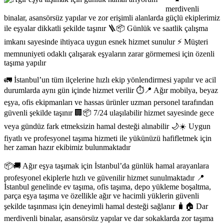
merdivenli
binalar, asansörsüz yapılar ve zor erişimli alanlarda güçlü ekiplerimiz
ile eşyalar dikkatli şekilde taşınır 🪜📦 Günlük ve saatlik çalışma
imkanı sayesinde ihtiyaca uygun esnek hizmet sunulur ⚡ Müşteri
memnuniyeti odaklı çalışarak eşyaların zarar görmemesi için özenli
taşıma yapılır
🚛 İstanbul’un tüm ilçelerine hızlı ekip yönlendirmesi yapılır ve acil
durumlarda aynı gün içinde hizmet verilir ⏱️📍 Ağır mobilya, beyaz
eşya, ofis ekipmanları ve hassas ürünler uzman personel tarafından
güvenli şekilde taşınır 🏢📦 7/24 ulaşılabilir hizmet sayesinde gece
veya gündüz fark etmeksizin hamal desteği alınabilir 🌙☀️ Uygun
fiyatlı ve profesyonel taşıma hizmeti ile yükünüzü hafifletmek için
her zaman hazır ekibimiz bulunmaktadır
📦🚚 Ağır eşya taşımak için İstanbul’da günlük hamal arayanlara
profesyonel ekiplerle hızlı ve güvenilir hizmet sunulmaktadır 📍
İstanbul genelinde ev taşıma, ofis taşıma, depo yükleme boşaltma,
parça eşya taşıma ve özellikle ağır ve hacimli yüklerin güvenli
şekilde taşınması için deneyimli hamal desteği sağlanır 🧳🏠 Dar
merdivenli binalar, asansörsüz yapılar ve dar sokaklarda zor taşıma