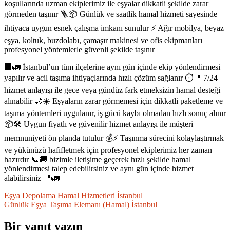
koşullarında uzman ekiplerimiz ile eşyalar dikkatli şekilde zarar
görmeden taşınır 🪜📦 Günlük ve saatlik hamal hizmeti sayesinde
ihtiyaca uygun esnek çalışma imkanı sunulur ⚡ Ağır mobilya, beyaz
eşya, koltuk, buzdolabı, çamaşır makinesi ve ofis ekipmanları
profesyonel yöntemlerle güvenli şekilde taşınır
🏢🚛 İstanbul’un tüm ilçelerine aynı gün içinde ekip yönlendirmesi
yapılır ve acil taşıma ihtiyaçlarında hızlı çözüm sağlanır ⏱️📍 7/24
hizmet anlayışı ile gece veya gündüz fark etmeksizin hamal desteği
alınabilir 🌙☀️ Eşyaların zarar görmemesi için dikkatli paketleme ve
taşıma yöntemleri uygulanır, iş gücü kaybı olmadan hızlı sonuç alınır
📦🛠️ Uygun fiyatlı ve güvenilir hizmet anlayışı ile müşteri
memnuniyeti ön planda tutulur 💰⚡ Taşınma sürecini kolaylaştırmak
ve yükünüzü hafifletmek için profesyonel ekiplerimiz her zaman
hazırdır 📞🚚 bizimle iletişime geçerek hızlı şekilde hamal
yönlendirmesi talep edebilirsiniz ve aynı gün içinde hizmet
alabilirsiniz 📍🚛
Yazı
Eşya Depolama Hamal Hizmetleri İstanbul
Günlük Eşya Taşıma Elemanı (Hamal) İstanbul
gezinmesi
Bir yanıt yazın