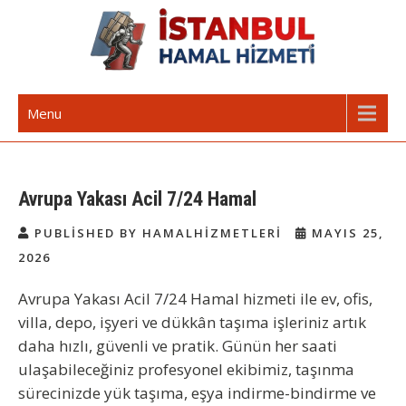
Skip
to
content
İstanbul Günlük Hamal | Hamal
Acil Hamal Bul – İstanbul Geneli Hamal
Menu
Arıyorum Hamal Lazım
Avrupa Yakası Acil 7/24 Hamal
PUBLISHED BY HAMALHIZMETLERI
MAYIS 25,
2026
Avrupa Yakası Acil 7/24 Hamal
hizmeti ile ev, ofis,
villa, depo, işyeri ve dükkân taşıma işleriniz artık
daha hızlı, güvenli ve pratik. Günün her saati
ulaşabileceğiniz profesyonel ekibimiz, taşınma
sürecinizde yük taşıma, eşya indirme-bindirme ve