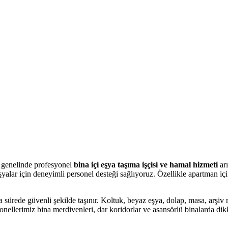
l Arıyorum Hamal Lazım
l genelinde profesyonel
bina içi eşya taşıma işçisi ve hamal hizmeti
arı
şyalar için deneyimli personel desteği sağlıyoruz. Özellikle apartman iç
 sürede güvenli şekilde taşınır. Koltuk, beyaz eşya, dolap, masa, arşiv 
onellerimiz bina merdivenleri, dar koridorlar ve asansörlü binalarda dik