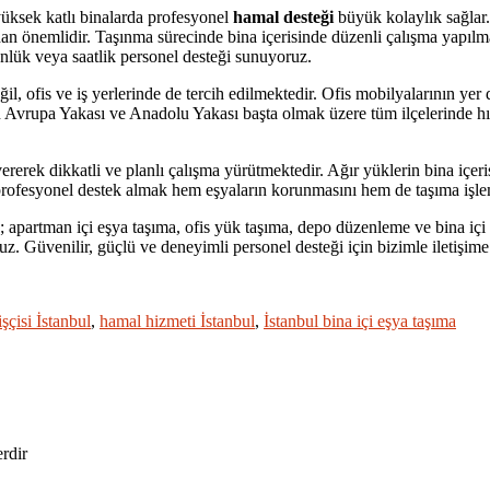
yüksek katlı binalarda profesyonel
hamal desteği
büyük kolaylık sağlar.
n önemlidir. Taşınma sürecinde bina içerisinde düzenli çalışma yapılmas
 günlük veya saatlik personel desteği sunuyoruz.
il, ofis ve iş yerlerinde de tercih edilmektedir. Ofis mobilyalarının ye
un Avrupa Yakası ve Anadolu Yakası başta olmak üzere tüm ilçelerinde hı
rek dikkatli ve planlı çalışma yürütmektedir. Ağır yüklerin bina içeris
 profesyonel destek almak hem eşyaların korunmasını hem de taşıma işle
 apartman içi eşya taşıma, ofis yük taşıma, depo düzenleme ve bina içi
ruz. Güvenilir, güçlü ve deneyimli personel desteği için bizimle iletişime 
şçisi İstanbul
,
hamal hizmeti İstanbul
,
İstanbul bina içi eşya taşıma
erdir