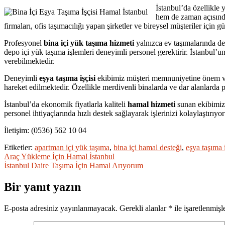
İstanbul’da özellikle 
hem de zaman açısında
firmaları, ofis taşımacılığı yapan şirketler ve bireysel müşteriler için
Profesyonel
bina içi yük taşıma hizmeti
yalnızca ev taşımalarında değ
depo içi yük taşıma işlemleri deneyimli personel gerektirir. İstanbul’
verebilmektedir.
Deneyimli
eşya taşıma işçisi
ekibimiz müşteri memnuniyetine önem vere
hareket edilmektedir. Özellikle merdivenli binalarda ve dar alanlarda
İstanbul’da ekonomik fiyatlarla kaliteli
hamal hizmeti
sunan ekibimiz;
personel ihtiyaçlarında hızlı destek sağlayarak işlerinizi kolaylaştırıyo
İletişim: (0536) 562 10 04
Etiketler:
apartman içi yük taşıma
,
bina içi hamal desteği
,
eşya taşıma i
Yazı
Araç Yükleme İçin Hamal İstanbul
İstanbul Daire Taşıma İçin Hamal Arıyorum
gezinmesi
Bir yanıt yazın
E-posta adresiniz yayınlanmayacak.
Gerekli alanlar
*
ile işaretlenmişl