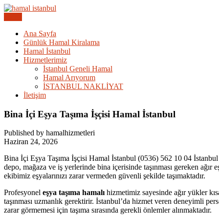
Skip
to
Menu
Acil Hamal Bul – İstanbul Geneli Hamal
content
İstanbul Günlük Hamal | Hama
Ana Sayfa
Günlük Hamal Kiralama
Hamal İstanbul
Hizmetlerimiz
İstanbul Geneli Hamal
Hamal Arıyorum
İSTANBUL NAKLİYAT
İletişim
Bina İçi Eşya Taşıma İşçisi Hamal İstanbul
Published by hamalhizmetleri
Haziran 24, 2026
Bina İçi Eşya Taşıma İşçisi Hamal İstanbul (0536) 562 10 04 İstanbu
depo, mağaza ve iş yerlerinde bina içerisinde taşınması gereken ağır e
ekibimiz eşyalarınızı zarar vermeden güvenli şekilde taşımaktadır.
Profesyonel
eşya taşıma hamalı
hizmetimiz sayesinde ağır yükler kısa
taşınması uzmanlık gerektirir. İstanbul’da hizmet veren deneyimli pers
zarar görmemesi için taşıma sırasında gerekli önlemler alınmaktadır.