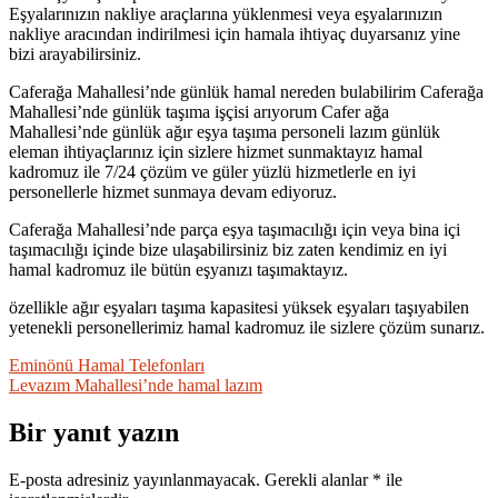
Eşyalarınızın nakliye araçlarına yüklenmesi veya eşyalarınızın
nakliye aracından indirilmesi için hamala ihtiyaç duyarsanız yine
bizi arayabilirsiniz.
Caferağa Mahallesi’nde günlük hamal nereden bulabilirim Caferağa
Mahallesi’nde günlük taşıma işçisi arıyorum Cafer ağa
Mahallesi’nde günlük ağır eşya taşıma personeli lazım günlük
eleman ihtiyaçlarınız için sizlere hizmet sunmaktayız hamal
kadromuz ile 7/24 çözüm ve güler yüzlü hizmetlerle en iyi
personellerle hizmet sunmaya devam ediyoruz.
Caferağa Mahallesi’nde parça eşya taşımacılığı için veya bina içi
taşımacılığı içinde bize ulaşabilirsiniz biz zaten kendimiz en iyi
hamal kadromuz ile bütün eşyanızı taşımaktayız.
özellikle ağır eşyaları taşıma kapasitesi yüksek eşyaları taşıyabilen
yetenekli personellerimiz hamal kadromuz ile sizlere çözüm sunarız.
Yazı
Eminönü Hamal Telefonları
Levazım Mahallesi’nde hamal lazım
gezinmesi
Bir yanıt yazın
E-posta adresiniz yayınlanmayacak.
Gerekli alanlar
*
ile