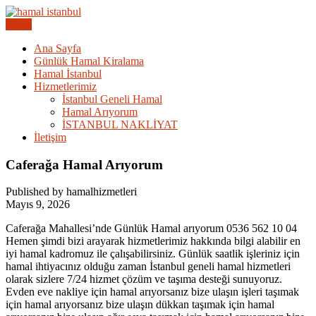
Skip
to
Menu
Acil Hamal Bul – İstanbul Geneli Hamal
content
İstanbul Günlük Hamal |
Ana Sayfa
Günlük Hamal Kiralama
Hamal Arıyorum Hamal Lazım
Hamal İstanbul
Hizmetlerimiz
İstanbul Geneli Hamal
Hamal Arıyorum
İSTANBUL NAKLİYAT
İletişim
Caferağa Hamal Arıyorum
Published by hamalhizmetleri
Mayıs 9, 2026
Caferağa Mahallesi’nde Günlük Hamal arıyorum 0536 562 10 04
Hemen şimdi bizi arayarak hizmetlerimiz hakkında bilgi alabilir en
iyi hamal kadromuz ile çalışabilirsiniz. Günlük saatlik işleriniz için
hamal ihtiyacınız olduğu zaman İstanbul geneli hamal hizmetleri
olarak sizlere 7/24 hizmet çözüm ve taşıma desteği sunuyoruz.
Evden eve nakliye için hamal arıyorsanız bize ulaşın işleri taşımak
için hamal arıyorsanız bize ulaşın dükkan taşımak için hamal