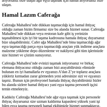
arıyorsanız bize ulaşın ağır eşya taşımak için hamal arıyorsanız bize
ulaşın.
Hamal Lazım Caferağa
Caferağa Mahallesi’nde dükkan taşımacılığı için hamal ihtiyaç
olduğu zaman bizim firmamız size bu alanda hizmet sunar. Caferağa
Mahallesi’nde dükkan veya restoran kafe gibi iş yerinizin
taşınabilmesi için iyi bir taşıma kadrosuna hamala ihtiyaç duyarsanız
bize ulaşabilirsiniz. Cafer ağa Mahallesi’nde bina taşımacılığı ağır
eşya taşımacılığı parça eşya taşımacılığı araçtan yük indirme araçlara
malzeme yükleme depo düzenleme ve nakliyesi gibi tüm işlerinizde
size hizmet ve çözüm sunuyoruz.
Caferağa Mahallesi’nde evinizi taşımak istiyorsanız ve birkaç
elemana ihtiyacınız olduğu zaman bizi arayabilirsiniz elimizde
bulunan en iyi hamallarla ev eşyanızı A’dan Z’ye toplarız araçlara
yükleriz kırmadan zarar görmeden yeni adresinize sizi ve eşyanızı
taşırız. Bunun için profesyonel hamala ihtiyaç duyabilirsiniz bizler
bu alanda sizlere hamal ihtiyacı yani eşya taşıma personeli işçisi
temin etmekteyiz.
Kadıköy Caferağa Mahallesi’nde ağır eşya taşımak için personele
ihtiyaç duyarsanız size uzman kaldırma kapasitesi yüksek yani işi
bilen eşya taşıma personeli hamal ekibimizle hizmet sunmaktayız.