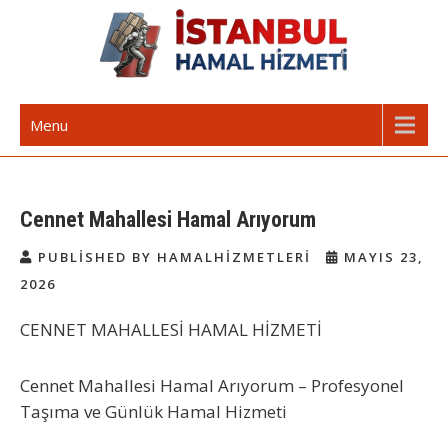
Skip
to
content
İstanbul Günlük Hamal | Hamal
Acil Hamal Bul – İstanbul Geneli Hamal
Menu
Arıyorum Hamal Lazım
Cennet Mahallesi Hamal Arıyorum
PUBLISHED BY HAMALHIZMETLERI
MAYIS 23,
2026
CENNET MAHALLESİ HAMAL HİZMETİ
Cennet Mahallesi Hamal Arıyorum – Profesyonel
Taşıma ve Günlük Hamal Hizmeti