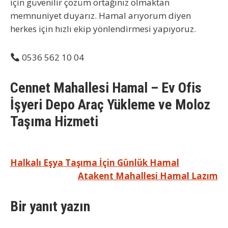
için güvenilir çözüm ortağınız olmaktan
memnuniyet duyarız.
Hamal arıyorum
diyen
herkes için hızlı ekip yönlendirmesi yapıyoruz.
0536 562 10 04
Cennet Mahallesi Hamal – Ev Ofis
İşyeri Depo Araç Yükleme ve Moloz
Taşıma Hizmeti
Yazı
Halkalı Eşya Taşıma İçin Günlük Hamal
Atakent Mahallesi Hamal Lazım
gezinmesi
Bir yanıt yazın