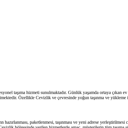
l Arıyorum Hamal Lazım
ofesyonel taşıma hizmeti sunulmaktadır. Günlük yaşamda ortaya çıkan ev
erilmektedir. Özellikle Cevizlik ve çevresinde yoğun taşınma ve yükleme 
 hazırlanması, paketlenmesi, taşınması ve yeni adrese yerleştirilmesi c
evizlik bölgesinde verilen hizmetlerde amaç, müşterilerin tüm taşıma sü