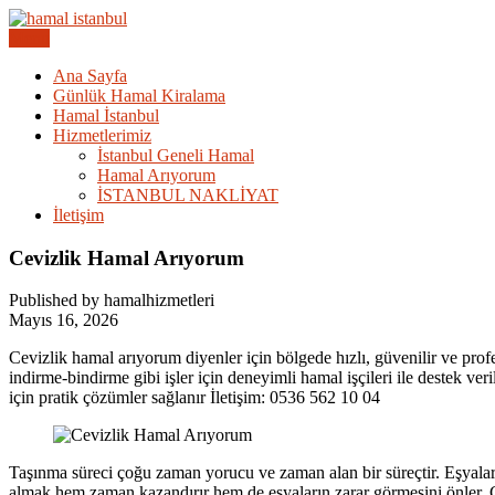
Skip
to
Menu
Acil Hamal Bul – İstanbul Geneli Hamal
content
İstanbul Günlük Hamal | Hama
Ana Sayfa
Günlük Hamal Kiralama
Hamal İstanbul
Hizmetlerimiz
İstanbul Geneli Hamal
Hamal Arıyorum
İSTANBUL NAKLİYAT
İletişim
Cevizlik Hamal Arıyorum
Published by hamalhizmetleri
Mayıs 16, 2026
Cevizlik hamal arıyorum diyenler için bölgede hızlı, güvenilir ve pr
indirme-bindirme gibi işler için deneyimli hamal işçileri ile destek v
için pratik çözümler sağlanır İletişim: 0536 562 10 04
Taşınma süreci çoğu zaman yorucu ve zaman alan bir süreçtir. Eşyaların
almak hem zaman kazandırır hem de eşyaların zarar görmesini önler. C