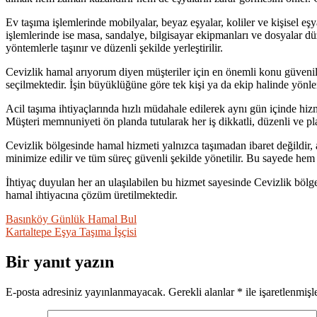
Ev taşıma işlemlerinde mobilyalar, beyaz eşyalar, koliler ve kişisel eşy
işlemlerinde ise masa, sandalye, bilgisayar ekipmanları ve dosyalar dü
yöntemlerle taşınır ve düzenli şekilde yerleştirilir.
Cevizlik hamal arıyorum diyen müşteriler için en önemli konu güvenilir
seçilmektedir. İşin büyüklüğüne göre tek kişi ya da ekip halinde yönlen
Acil taşıma ihtiyaçlarında hızlı müdahale edilerek aynı gün içinde hiz
Müşteri memnuniyeti ön planda tutularak her iş dikkatli, düzenli ve pla
Cevizlik bölgesinde hamal hizmeti yalnızca taşımadan ibaret değildir, 
minimize edilir ve tüm süreç güvenli şekilde yönetilir. Bu sayede hem b
İhtiyaç duyulan her an ulaşılabilen bu hizmet sayesinde Cevizlik bölges
hamal ihtiyacına çözüm üretilmektedir.
Yazı
Basınköy Günlük Hamal Bul
Kartaltepe Eşya Taşıma İşçisi
gezinmesi
Bir yanıt yazın
E-posta adresiniz yayınlanmayacak.
Gerekli alanlar
*
ile işaretlenmişl