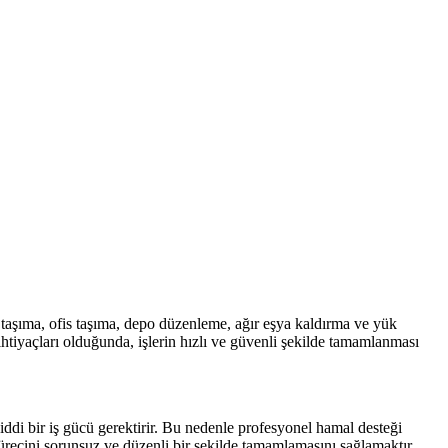
 taşıma, ofis taşıma, depo düzenleme, ağır eşya kaldırma ve yük
ihtiyaçları olduğunda, işlerin hızlı ve güvenli şekilde tamamlanması
iddi bir iş gücü gerektirir. Bu nedenle profesyonel hamal desteği
recini sorunsuz ve düzenli bir şekilde tamamlamasını sağlamaktır.