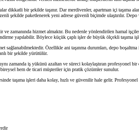
alar dikkatli bir şekilde taşınır. Dar merdivenler, apartman içi taşıma ala
zenli şekilde paketlenerek yeni adrese güvenli biçimde ulaştırılır. Depo
 ve zamanında hizmet almaktır. Bu nedenle yönlendirilen hamal işçileri, 
dirme yapılabilir. Böylece küçük çaplı işler de büyük ölçekli taşıma işle
met sağlanabilmektedir. Özellikle ani taşınma durumları, depo boşaltma iş
nlı bir şekilde yürütülür.
aynı zamanda iş yükünü azaltan ve süreci kolaylaştıran profesyonel bir d
ireysel hem de ticari müşteriler için pratik çözümler sunulur.
inde taşıma işleri daha kolay, hızlı ve güvenilir hale gelir. Profesyonel
erdir