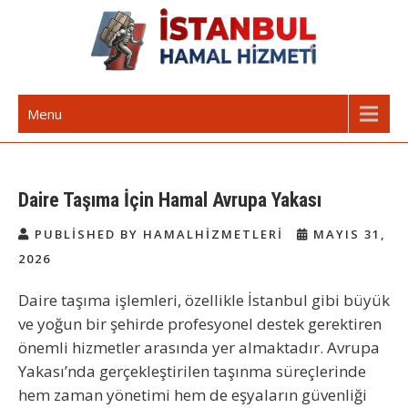
Skip
to
content
İstanbul Günlük Hamal | Hamal
Acil Hamal Bul – İstanbul Geneli Hamal
Menu
Arıyorum Hamal Lazım
Daire Taşıma İçin Hamal Avrupa Yakası
PUBLISHED BY HAMALHIZMETLERI
MAYIS 31,
2026
Daire taşıma işlemleri, özellikle İstanbul gibi büyük
ve yoğun bir şehirde profesyonel destek gerektiren
önemli hizmetler arasında yer almaktadır. Avrupa
Yakası’nda gerçekleştirilen taşınma süreçlerinde
hem zaman yönetimi hem de eşyaların güvenliği