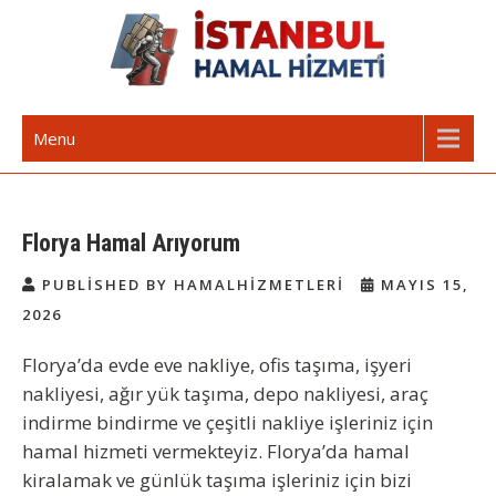
Skip
to
content
İstanbul Günlük Hamal | Hamal
Acil Hamal Bul – İstanbul Geneli Hamal
Menu
Arıyorum Hamal Lazım
Florya Hamal Arıyorum
PUBLISHED BY HAMALHIZMETLERI
MAYIS 15,
2026
Florya’da evde eve nakliye, ofis taşıma, işyeri
nakliyesi, ağır yük taşıma, depo nakliyesi, araç
indirme bindirme ve çeşitli nakliye işleriniz için
hamal hizmeti vermekteyiz. Florya’da hamal
kiralamak ve günlük taşıma işleriniz için bizi