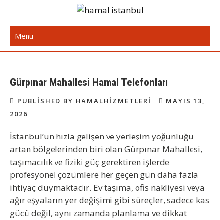
Skip
to
İstanbul Günlük Hamal | Hamal
Acil Hamal Bul – İstanbul Geneli Hamal
content
Menu
Arıyorum Hamal Lazım
Gürpınar Mahallesi Hamal Telefonları
PUBLISHED BY HAMALHIZMETLERI
MAYIS 13,
2026
İstanbul’un hızla gelişen ve yerleşim yoğunluğu
artan bölgelerinden biri olan
Gürpınar Mahallesi
,
taşımacılık ve fiziki güç gerektiren işlerde
profesyonel çözümlere her geçen gün daha fazla
ihtiyaç duymaktadır. Ev taşıma, ofis nakliyesi veya
ağır eşyaların yer değişimi gibi süreçler, sadece kas
gücü değil, aynı zamanda planlama ve dikkat