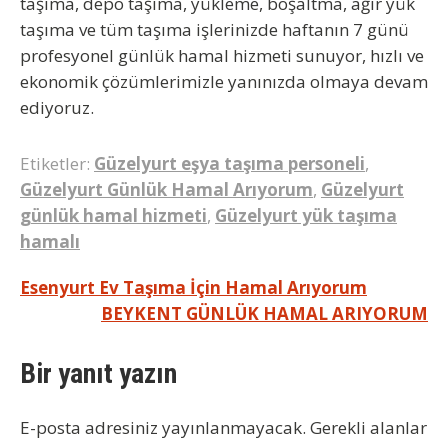
taşıma, depo taşıma, yükleme, boşaltma, ağır yük
taşıma ve tüm taşıma işlerinizde haftanın
7 günü
profesyonel günlük hamal hizmeti sunuyor, hızlı ve
ekonomik çözümlerimizle yanınızda olmaya devam
ediyoruz.
Etiketler:
Güzelyurt eşya taşıma personeli
,
Güzelyurt Günlük Hamal Arıyorum
,
Güzelyurt
günlük hamal hizmeti
,
Güzelyurt yük taşıma
hamalı
Yazı
Esenyurt Ev Taşıma İçin Hamal Arıyorum
BEYKENT GÜNLÜK HAMAL ARIYORUM
gezinmesi
Bir yanıt yazın
E-posta adresiniz yayınlanmayacak.
Gerekli alanlar