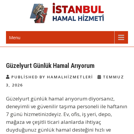
Skip
to
content
İstanbul Günlük Hamal | Hamal
Acil Hamal Bul – İstanbul Geneli Hamal
Menu
Arıyorum Hamal Lazım
Güzelyurt Günlük Hamal Arıyorum
PUBLISHED BY HAMALHIZMETLERI
TEMMUZ
3, 2026
Güzelyurt günlük hamal arıyorum
diyorsanız,
deneyimli ve güvenilir taşıma personeli ile haftanın
7 günü hizmetinizdeyiz. Ev, ofis, iş yeri, depo,
mağaza ve çeşitli ticari alanlarda ihtiyaç
duyduğunuz günlük hamal desteğini hızlı ve