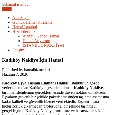
Skip
to
Menu
Acil Hamal Bul – İstanbul Geneli Hamal
content
İstanbul Günlük Hamal |
Ana Sayfa
Günlük Hamal Kiralama
Hamal Arıyorum Hamal Lazım
Hamal İstanbul
Hizmetlerimiz
İstanbul Geneli Hamal
Hamal Arıyorum
İSTANBUL NAKLİYAT
İletişim
Kadıköy Nakliye İçin Hamal
Published by hamalhizmetleri
Haziran 7, 2026
Kadıköy Eşya Taşıma Elamanı Hamal
; İstanbul’un gözde
yerlerinden olan Kadıköy ilçesinde bulunan
Kadıköy Nakliye
,
taşınma işlemlerinin gerçekleşmesinde güven noktası olmaktadır.
Eşyaların güvenli bir şekilde paketlenmesinden taşınma aşamasına
kadar kaliteli ve güvenilir hizmet vermektedir. Taşınma esnasında
hiçbir zorluk çıkarmadan profesyonel bir şekilde taşınmayı
gerçekleştiren Kadıköy Nakliye, sorunsuz ve hasarsız bir şekilde