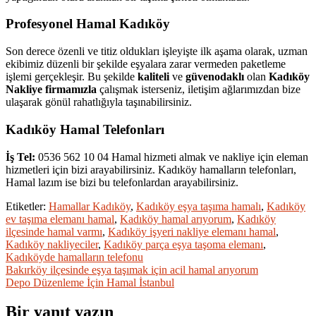
Profesyonel Hamal Kadıköy
Son derece özenli ve titiz oldukları işleyişte ilk aşama olarak, uzman
ekibimiz düzenli bir şekilde eşyalara zarar vermeden paketleme
işlemi gerçekleşir. Bu şekilde
kaliteli
ve
güvenodaklı
olan
Kadıköy
Nakliye firmamızla
çalışmak isterseniz, iletişim ağlarımızdan bize
ulaşarak gönül rahatlığıyla taşınabilirsiniz.
Kadıköy Hamal Telefonları
İş Tel:
0536 562 10 04 Hamal hizmeti almak ve nakliye için eleman
hizmetleri için bizi arayabilirsiniz. Kadıköy hamalların telefonları,
Hamal lazım ise bizi bu telefonlardan arayabilirsiniz.
Etiketler:
Hamallar Kadıköy
,
Kadıköy eşya taşıma hamalı
,
Kadıköy
ev taşıma elemanı hamal
,
Kadıköy hamal arıyorum
,
Kadıköy
ilçesinde hamal varmı
,
Kadıköy işyeri nakliye elemanı hamal
,
Kadıköy nakliyeciler
,
Kadıköy parça eşya taşoma elemanı
,
Kadıköyde hamalların telefonu
Yazı
Bakırköy ilçesinde eşya taşımak için acil hamal arıyorum
Depo Düzenleme İçin Hamal İstanbul
gezinmesi
Bir yanıt yazın