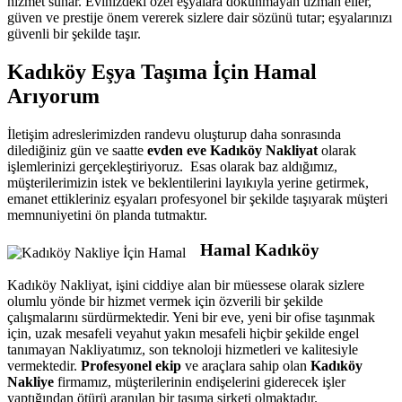
hizmet sunar. Evinizdeki özel eşyalara dokunmayan uzman eller,
güven ve prestije önem vererek sizlere dair sözünü tutar; eşyalarınızı
güvenli bir şekilde taşır.
Kadıköy Eşya Taşıma İçin Hamal
Arıyorum
İletişim adreslerimizden randevu oluşturup daha sonrasında
dilediğiniz gün ve saatte
evden eve Kadıköy Nakliyat
olarak
işlemlerinizi gerçekleştiriyoruz. Esas olarak baz aldığımız,
müşterilerimizin istek ve beklentilerini layıkıyla yerine getirmek,
emanet ettikleriniz eşyaları profesyonel bir şekilde taşıyarak müşteri
memnuniyetini ön planda tutmaktır.
Hamal Kadıköy
Kadıköy Nakliyat, işini ciddiye alan bir müessese olarak sizlere
olumlu yönde bir hizmet vermek için özverili bir şekilde
çalışmalarını sürdürmektedir. Yeni bir eve, yeni bir ofise taşınmak
için, uzak mesafeli veyahut yakın mesafeli hiçbir şekilde engel
tanımayan Nakliyatımız, son teknoloji hizmetleri ve kalitesiyle
vermektedir.
Profesyonel ekip
ve araçlara sahip olan
Kadıköy
Nakliye
firmamız, müşterilerinin endişelerini giderecek işler
yaptığından ötürü aranılan bir taşıma şirketi olmaktadır.