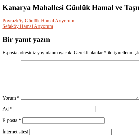
Kanarya Mahallesi Günlük Hamal ve Taş
Yazı
Poyrazköy Günlük Hamal Arıyorum
Sefaköy Hamal Arıyorum
gezinmesi
Bir yanıt yazın
E-posta adresiniz yayınlanmayacak.
Gerekli alanlar
*
ile işaretlenmişl
Yorum
*
Ad
*
E-posta
*
İnternet sitesi