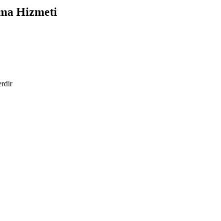
ıma Hizmeti
erdir