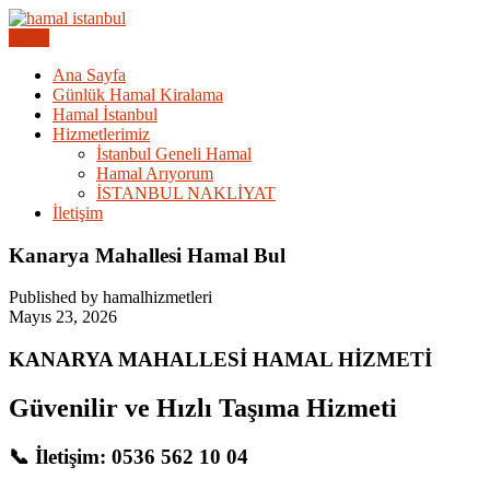
Skip
to
Menu
Acil Hamal Bul – İstanbul Geneli Hamal
content
İstanbul Günlük Hamal | Hama
Ana Sayfa
Günlük Hamal Kiralama
Hamal İstanbul
Hizmetlerimiz
İstanbul Geneli Hamal
Hamal Arıyorum
İSTANBUL NAKLİYAT
İletişim
Kanarya Mahallesi Hamal Bul
Published by hamalhizmetleri
Mayıs 23, 2026
KANARYA MAHALLESİ HAMAL HİZMETİ
Güvenilir ve Hızlı Taşıma Hizmeti
📞 İletişim: 0536 562 10 04