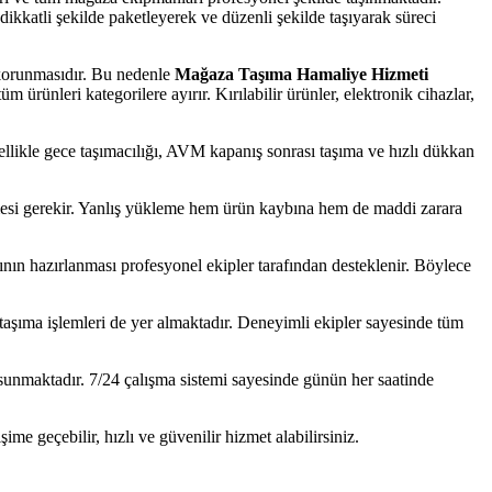
ikkatli şekilde paketleyerek ve düzenli şekilde taşıyarak süreci
 korunmasıdır. Bu nedenle
Mağaza Taşıma Hamaliye Hizmeti
 ürünleri kategorilere ayırır. Kırılabilir ürünler, elektronik cihazlar,
zellikle gece taşımacılığı, AVM kapanış sonrası taşıma ve hızlı dükkan
mesi gerekir. Yanlış yükleme hem ürün kaybına hem de maddi zarara
ının hazırlanması profesyonel ekipler tarafından desteklenir. Böylece
 taşıma işlemleri de yer almaktadır. Deneyimli ekipler sayesinde tüm
t sunmaktadır. 7/24 çalışma sistemi sayesinde günün her saatinde
ime geçebilir, hızlı ve güvenilir hizmet alabilirsiniz.