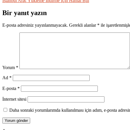
İstanbul Araç Yükleme İndirme İçin Hamal Bul
gezinmesi
Bir yanıt yazın
E-posta adresiniz yayınlanmayacak.
Gerekli alanlar
*
ile işaretlenmişl
Yorum
*
Ad
*
E-posta
*
İnternet sitesi
Daha sonraki yorumlarımda kullanılması için adım, e-posta adresim