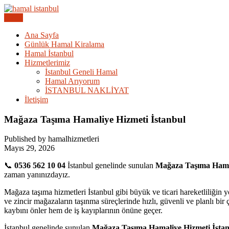
Skip
to
Menu
Acil Hamal Bul – İstanbul Geneli Hamal
content
İstanbul Günlük Hamal | Hama
Ana Sayfa
Günlük Hamal Kiralama
Hamal İstanbul
Hizmetlerimiz
İstanbul Geneli Hamal
Hamal Arıyorum
İSTANBUL NAKLİYAT
İletişim
Mağaza Taşıma Hamaliye Hizmeti İstanbul
Published by hamalhizmetleri
Mayıs 29, 2026
📞
0536 562 10 04
İstanbul genelinde sunulan
Mağaza Taşıma Hamal
zaman yanınızdayız.
Mağaza taşıma hizmetleri İstanbul gibi büyük ve ticari hareketliliğin 
ve zincir mağazaların taşınma süreçlerinde hızlı, güvenli ve planlı bir
kaybını önler hem de iş kayıplarının önüne geçer.
İstanbul genelinde sunulan
Mağaza Taşıma Hamaliye Hizmeti İsta