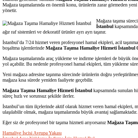
Mağaza taşımalarında en önemli konu, ürünlerin zarar görmeden yeni ad
yönetir.
Mağaza taşıma süreci 
İstanbul
kapsamında ça
ağır raf sistemleri ve dekoratif ürünler ayrı ayrı taşınır.
İstanbul’da 7/24 hizmet veren profesyonel hamal ekipleri, acil taşınma
boşaltma işlemlerinde
Mağaza Taşıma Hamaliye Hizmeti İstanbul 0
Mağaza taşımalarında araç yükleme ve indirme işlemleri de büyük öne
yol açabilir. Bu nedenle profesyonel hamal ekipleri, tüm yükleme süreci
Yeni mağaza adresine taşınma sürecinde ürünlerin doğru yerleştirilmes
mağaza kısa sürede yeniden faaliyete geçebilir.
Mağaza Taşıma Hamaliye Hizmeti İstanbul
kapsamında sunulan hizm
süreç hızlı ve sorunsuz şekilde ilerler.
İstanbul’un tüm ilçelerinde aktif olarak hizmet veren hamal ekipleri, 
ulaşılabilir olmak, mağaza taşımalarında büyük avantaj sağlamaktadır.
Eğer siz de profesyonel bir taşıma hizmeti arıyorsanız
Mağaza Taşıma
Yazı
Hamaliye İşçisi Avrupa Yakası