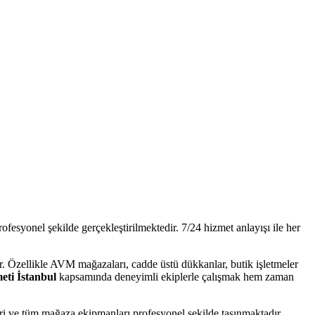
ofesyonel şekilde gerçekleştirilmektedir. 7/24 hizmet anlayışı ile her
ır. Özellikle AVM mağazaları, cadde üstü dükkanlar, butik işletmeler
ti İstanbul
kapsamında deneyimli ekiplerle çalışmak hem zaman
mleri ve tüm mağaza ekipmanları profesyonel şekilde taşınmaktadır.