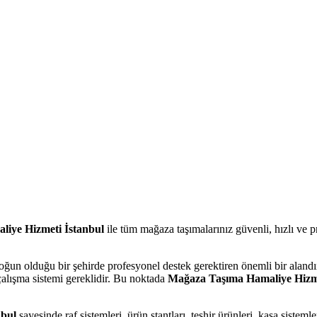
l Arıyorum Hamal Lazım
iye Hizmeti İstanbul
ile tüm mağaza taşımalarınız güvenli, hızlı ve pr
yoğun olduğu bir şehirde profesyonel destek gerektiren önemli bir aland
 çalışma sistemi gereklidir. Bu noktada
Mağaza Taşıma Hamaliye Hizme
nbul
sayesinde raf sistemleri, ürün stantları, teşhir ürünleri, kasa siste