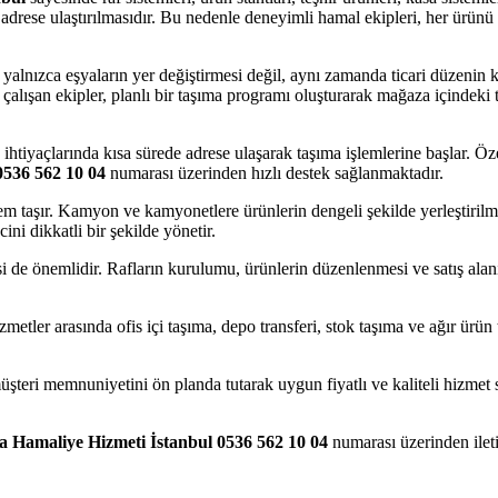
rese ulaştırılmasıdır. Bu nedenle deneyimli hamal ekipleri, her ürünü d
yalnızca eşyaların yer değiştirmesi değil, aynı zamanda ticari düzenin
lışan ekipler, planlı bir taşıma programı oluşturarak mağaza içindeki tüm
 ihtiyaçlarında kısa sürede adrese ulaşarak taşıma işlemlerine başlar. Ö
536 562 10 04
numarası üzerinden hızlı destek sağlanmaktadır.
m taşır. Kamyon ve kamyonetlere ürünlerin dengeli şekilde yerleştiril
ni dikkatli bir şekilde yönetir.
i de önemlidir. Rafların kurulumu, ürünlerin düzenlenmesi ve satış alan
etler arasında ofis içi taşıma, depo transferi, stok taşıma ve ağır ürün
müşteri memnuniyetini ön planda tutarak uygun fiyatlı ve kaliteli hizme
 Hamaliye Hizmeti İstanbul 0536 562 10 04
numarası üzerinden iletiş