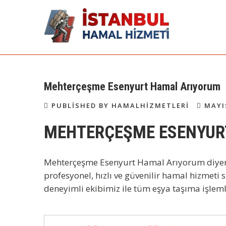
Skip
to
content
İstanbul Günlük
Acil Hamal Bul – İstanbul Geneli
Hamal
Hamal | Hamal
Mehterçeşme Esenyurt Hamal Arıyorum
Arıyorum Hamal
PUBLISHED BY HAMALHIZMETLERI
MAYIS
Lazım
MEHTERÇEŞME ESENYUR
Mehterçeşme Esenyurt Hamal Arıyorum
diyen
profesyonel, hızlı ve güvenilir hamal hizmeti s
deneyimli ekibimiz ile tüm eşya taşıma işlemle