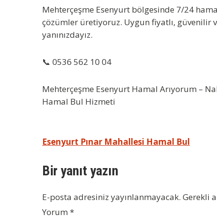
Mehterçeşme Esenyurt bölgesinde 7/24 hamal h
çözümler üretiyoruz. Uygun fiyatlı, güvenilir
yanınızdayız.
📞 0536 562 10 04
Mehterçeşme Esenyurt Hamal Arıyorum – Nakli
Hamal Bul Hizmeti
Yazı
Esenyurt Pınar Mahallesi Hamal Bul
gezinmesi
Bir yanıt yazın
E-posta adresiniz yayınlanmayacak.
Gerekli 
Yorum
*