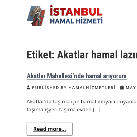
Skip
to
content
İstanbul Günlük
Acil Hamal Bul – İstanbul Geneli
Hamal
Hamal | Hamal
Etiket:
Akatlar hamal laz
Arıyorum Hamal
Lazım
Akatlar Mahallesi’nde hamal arıyorum
PUBLISHED BY HAMALHIZMETLERI
MAYI
Akatlar’da taşıma için hamal ihtiyacı duyanla
taşıma işyeri taşıma evden […]
Read more...