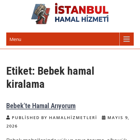
Skip
to
content
İstanbul Günlük Hamal | Hamal
Acil Hamal Bul – İstanbul Geneli Hamal
Menu
Arıyorum Hamal Lazım
Etiket:
Bebek hamal
kiralama
Bebek’te Hamal Arıyorum
PUBLISHED BY HAMALHIZMETLERI
MAYIS 9,
2026