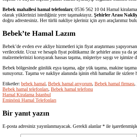
Bebek mahallesi hamal telefonları
; 0536 562 10 04 Hamal kiralamak 
olarak yüklerinizi istediğiniz yere taşımaktayız.
Şehirler Arası Nakli
doğru adrestesiniz. Her türlü nakliye işleriniz için ayrı araçlarımız b
Bebek’te Hamal Lazım
Bebek’de evden eve akliye hizmetleri için fiyat araştırması yapıyorsa
verilecektir. Ucuz ve hesaplı fiyat politikamız ile şehirler arası ya 
malzemelerinizi koruyarak hassas taşıma, müşteriye saygı ve işimize 
Bebek bölgesinde günlük eşya taşıma, ağır yük taşıma, makine taşıma,
sunuyoruz. Taşıma ve nakliye alanında işinin ehli hamallar ile sizlere
Etiketler:
bebek hamal
,
Bebek hamal arıyorum
,
Bebek hamal firması
,
Bebek hamal telefonları
,
Bebek hamal telefonu
Yazı
Hamal Kiralama İstanbul
Eminönü Hamal Telefonları
gezinmesi
Bir yanıt yazın
E-posta adresiniz yayınlanmayacak.
Gerekli alanlar
*
ile işaretlenmişl