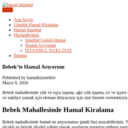
Skip
to
Menu
Acil Hamal Bul – İstanbul Geneli Hamal
content
İstanbul Günlük Hamal | Hama
Ana Sayfa
Günlük Hamal Kiralama
Hamal İstanbul
Hizmetlerimiz
İstanbul Geneli Hamal
Hamal Arıyorum
İSTANBUL NAKLİYAT
İletişim
Bebek’te Hamal Arıyorum
Published by hamalhizmetleri
Mayıs 9, 2026
Bebek mahallesinde yük ve eşya taşıma, ağır yük taşıma, ev ve işyeri n
ve nakliye yamak için eleman ihtiyacınız için size hizmet vermekteyiz.
Bebek Mahallesinde Hamal Kiralama
Bebek mahallesinde hamal mı arıyorsunuz şimdi bizi arayabilirsiniz. N
ölçekli ve büyük ölçekli yükler olarak ayarlayıp organize ettikten sonr