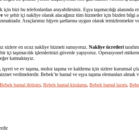
için bizi bu telefonlardan arayabilirsiniz. Eşya taşımacılığı alanında 
ye
ve şehir içi nakliye olarak alacağınız tüm hizmetler için bizden bilgi 
ulunmaktadır. Araçlarımız hijyen şartlarına uygun olarak temizlenmekte v
nız sizlere en ucuz nakliye hizmeti sunuyoruz.
Nakliye ücretleri
tarafım
da şehir içi taşımacılık işlemlerinizi güvenle yapıyoruz. Operasyonel m
değer katmaktayız.
 işyeri ve ev taşıma, moloz taşıma ve kaldırma için sizlere kurumsal 
 hizmet verilmektedir. Bebek’te hamal ve eşya taşıma elemanları almak ve 
Bebek hamal iletişim
,
Bebek hamal kiralama
,
Bebek hamal lazım
,
Bebe
erdir