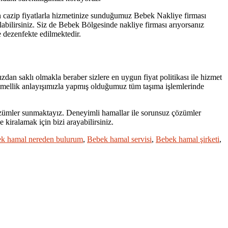
en cazip fiyatlarla hizmetinize sunduğumuz Bebek Nakliye firması
alabilirsiniz. Siz de Bebek Bölgesinde nakliye firması arıyorsanız
e dezenfekte edilmektedir.
ızdan saklı olmakla beraber sizlere en uygun fiyat politikası ile hizmet
ükemmellik anlayışımızla yapmış olduğumuz tüm taşıma işlemlerinde
çözümler sunmaktayız. Deneyimli hamallar ile sorunsuz çözümler
kiralamak için bizi arayabilirsiniz.
k hamal nereden bulurum
,
Bebek hamal servisi
,
Bebek hamal şirketi
,