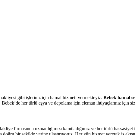
l Arıyorum Hamal Lazım
akliyesi gibi işleriniz için hamal hizmeti vermekteyiz.
Bebek hamal se
 Bebek’de her türlü eşya ve depolama için eleman ihtiyaçlarınız için si
akliye firmasında uzmanlığımızı kanıtladığımız ve her türlü hassasiyet 
a doğru bir şekilde yerine ulaştırıyoruz. Her gün hizmet vererek iş akış