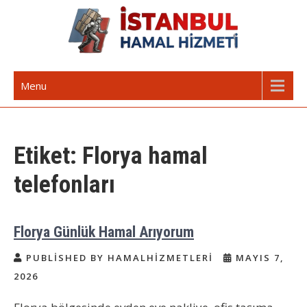
Skip
to
content
İstanbul Günlük Hamal | Hamal
Acil Hamal Bul – İstanbul Geneli Hamal
Menu
Arıyorum Hamal Lazım
Etiket:
Florya hamal
telefonları
Florya Günlük Hamal Arıyorum
PUBLISHED BY HAMALHIZMETLERI
MAYIS 7,
2026