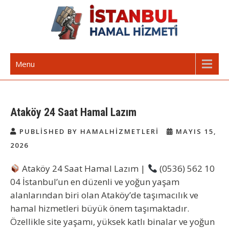
Skip
to
content
İstanbul Günlük Hamal | Hamal
Acil Hamal Bul – İstanbul Geneli Hamal
Menu
Arıyorum Hamal Lazım
Ataköy 24 Saat Hamal Lazım
PUBLISHED BY HAMALHIZMETLERI
MAYIS 15,
2026
Ataköy 24 Saat Hamal Lazım
|
(0536) 562 10
04 İstanbul’un en düzenli ve yoğun yaşam
alanlarından biri olan Ataköy’de taşımacılık ve
hamal hizmetleri büyük önem taşımaktadır.
Özellikle site yaşamı, yüksek katlı binalar ve yoğun