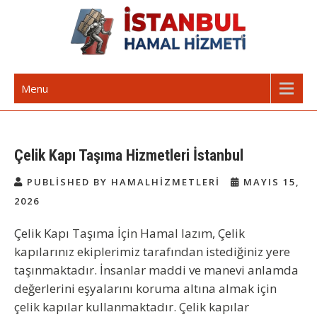
Skip
to
content
İstanbul Günlük Hamal | Hamal
Acil Hamal Bul – İstanbul Geneli Hamal
Menu
Arıyorum Hamal Lazım
Çelik Kapı Taşıma Hizmetleri İstanbul
PUBLISHED BY HAMALHIZMETLERI
MAYIS 15,
2026
Çelik Kapı Taşıma İçin Hamal lazım, Çelik
kapılarınız ekiplerimiz tarafından istediğiniz yere
taşınmaktadır. İnsanlar maddi ve manevi anlamda
değerlerini eşyalarını koruma altına almak için
çelik kapılar kullanmaktadır. Çelik kapılar