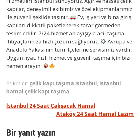
Hizmetleri İstanbul
sunuyoruz. Ağır ve hassas çelik
kapılar, deneyimli ekibimiz ve özel ekipmanlarımız
ile güvenli şekilde taşınır.
Ev, iş yeri ve bina giriş
kapıları dikkatli paketlenerek zarar görmeden
teslim edilir. 7/24 hizmet anlayışıyla acil taşıma
ihtiyaçlarınıza hızlı çözüm sağlıyoruz.
Avrupa ve
Anadolu Yakası’nın tüm ilçelerine servisimiz vardır.
Uygun fiyat, hızlı hizmet ve güvenli taşıma için bizi
hemen arayın.
Etiketler:
çelik kapı taşıma istanbul
,
istanbul
hamal çelik kapı taşıma
Yazı
İstanbul 24 Saat Çalışacak Hamal
Ataköy 24 Saat Hamal Lazım
gezinmesi
Bir yanıt yazın