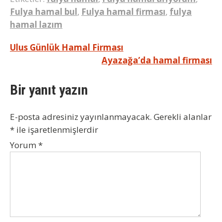
Fulya hamal bul
,
Fulya hamal firması
,
fulya
hamal lazım
Yazı
Ulus Günlük Hamal Firması
Ayazağa’da hamal firması
gezinmesi
Bir yanıt yazın
E-posta adresiniz yayınlanmayacak.
Gerekli alanlar
*
ile işaretlenmişlerdir
Yorum
*