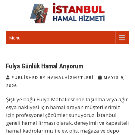
Skip
to
content
İstanbul Günlük Hamal | Hamal
Acil Hamal Bul – İstanbul Geneli Hamal
Menu
Arıyorum Hamal Lazım
Fulya Günlük Hamal Arıyorum
PUBLISHED BY HAMALHIZMETLERI
MAYIS 9,
2026
Şişli’ye bağlı Fulya Mahallesi’nde taşınma veya ağır
eşya nakliyesi için hamal arayan müşterilerimiz
için profesyonel çözümler sunuyoruz. İstanbul
geneli hamal firması olarak, deneyimli ve kapasiteli
hamal kadrolarımız ile ev, ofis, mağaza ve depo