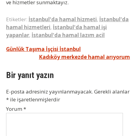
ve hizmetler sunmaktayız.
Etiketler:
İstanbul'da hamal hizmeti
,
İstanbul'da
hamal hizmetleri
,
İstanbul'da hamal işi
yapanlar
,
İstanbul'da hamal lazım acil
Yazı
Günlük Taşıma İşçisi İstanbul
Kadıköy merkezde hamal arıyorum
gezinmesi
Bir yanıt yazın
E-posta adresiniz yayınlanmayacak.
Gerekli alanlar
*
ile işaretlenmişlerdir
Yorum
*