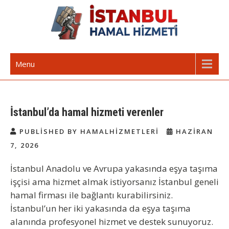
Skip
to
content
İstanbul Günlük Hamal | Hamal
Acil Hamal Bul – İstanbul Geneli Hamal
Menu
Arıyorum Hamal Lazım
İstanbul’da hamal hizmeti verenler
PUBLISHED BY HAMALHIZMETLERI
HAZIRAN
7, 2026
İstanbul Anadolu ve Avrupa yakasında eşya taşıma
işçisi ama hizmet almak istiyorsanız İstanbul geneli
hamal firması ile bağlantı kurabilirsiniz.
İstanbul’un her iki yakasında da eşya taşıma
alanında profesyonel hizmet ve destek sunuyoruz.