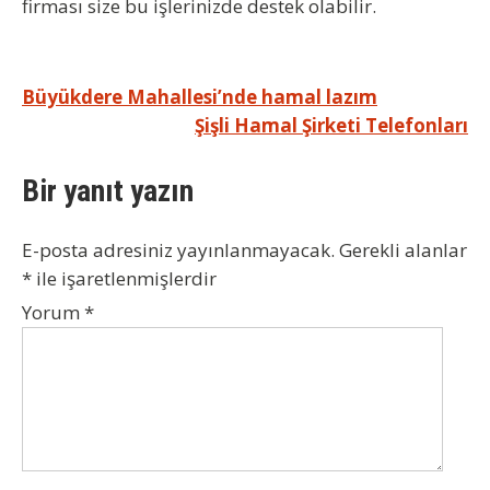
firması size bu işlerinizde destek olabilir.
Yazı
Büyükdere Mahallesi’nde hamal lazım
Şişli Hamal Şirketi Telefonları
gezinmesi
Bir yanıt yazın
E-posta adresiniz yayınlanmayacak.
Gerekli alanlar
*
ile işaretlenmişlerdir
Yorum
*