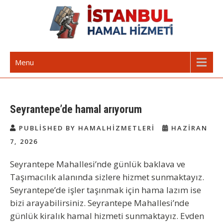
Skip
to
content
İstanbul Günlük Hamal | Hamal
Acil Hamal Bul – İstanbul Geneli Hamal
Menu
Arıyorum Hamal Lazım
Seyrantepe’de hamal arıyorum
PUBLISHED BY HAMALHIZMETLERI
HAZIRAN
7, 2026
Seyrantepe Mahallesi’nde günlük baklava ve
Taşımacılık alanında sizlere hizmet sunmaktayız.
Seyrantepe’de işler taşınmak için hama lazım ise
bizi arayabilirsiniz. Seyrantepe Mahallesi’nde
günlük kiralık hamal hizmeti sunmaktayız. Evden