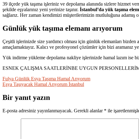
39 ilçede yük taşıma işleriniz ve depolama alanında sizlere hizmet ver
şekilde eşyalarınız yeni yerinize taşınır.
İ
stanbul’da yük taşıma elem
sağlarız. Her zaman kendimizi müşterilerimizin mutluluğuna adamış
Günlük yük taşıma elemanı arıyorum
Çeşitli işlerinizde size yardımcı olması için günlük elemanları bizden a
amaçlamaktayız. Kalıcı ve profesyonel çözümler için bizi aramanız yete
Yük indirme yükleme depolama nakliye işlerinizde hamal lazım ise bi
ESNEK ÇALIŞMA SAATLERİNBE UYGUN PERSONELLERİMİZ
Yazı
Fulya Günlük Eşya Taşıma Hamal Arıyorum
Eşya Taşıyacak Hamal Arıyorum İstanbul
gezinmesi
Bir yanıt yazın
E-posta adresiniz yayınlanmayacak.
Gerekli alanlar
*
ile işaretlenmişl