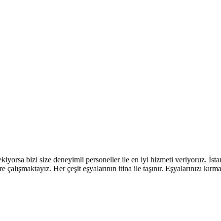
l Arıyorum Hamal Lazım
rekiyorsa bizi size deneyimli personeller ile en iyi hizmeti veriyoruz. 
lere çalışmaktayız. Her çeşit eşyalarının itina ile taşınır. Eşyalarınızı 