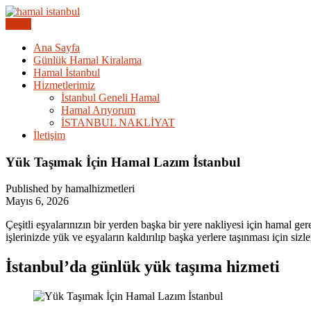
Skip
to
Menu
Acil Hamal Bul – İstanbul Geneli Hamal
content
İstanbul Günlük Hamal | Hama
Ana Sayfa
Günlük Hamal Kiralama
Hamal İstanbul
Hizmetlerimiz
İstanbul Geneli Hamal
Hamal Arıyorum
İSTANBUL NAKLİYAT
İletişim
Yük Taşımak İçin Hamal Lazım İstanbul
Published by hamalhizmetleri
Mayıs 6, 2026
Çeşitli eşyalarınızın bir yerden başka bir yere nakliyesi için hamal ge
işlerinizde yük ve eşyaların kaldırılıp başka yerlere taşınması için siz
İstanbul’da günlük yük taşıma hizmeti