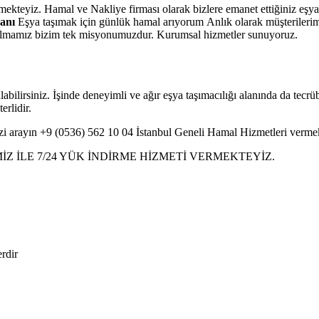
mekteyiz. Hamal ve Nakliye firması olarak bizlere emanet ettiğiniz eşyal
anı
Eşya taşımak için günlük hamal arıyorum Anlık olarak müşterilerim
 olmamız bizim tek misyonumuzdur. Kurumsal hizmetler sunuyoruz.
labilirsiniz. İşinde deneyimli ve ağır eşya taşımacılığı alanında da tecrüb
rlidir.
zi arayın +9 (0536) 562 10 04 İstanbul Geneli Hamal Hizmetleri vermek
 İLE 7/24 YÜK İNDİRME HİZMETİ VERMEKTEYİZ.
erdir